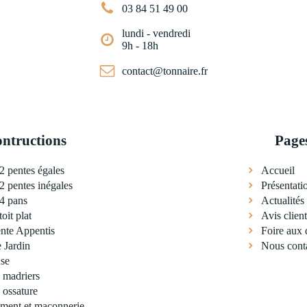
03 84 51 49 00
lundi - vendredi
9h - 18h
contact@tonnaire.fr
ontructions
Page
2 pentes égales
Accueil
2 pentes inégales
Présentati
4 pans
Actualités
oit plat
Avis client
te Appentis
Foire aux 
 Jardin
Nous cont
se
 madriers
 ossature
ement et maçonnerie