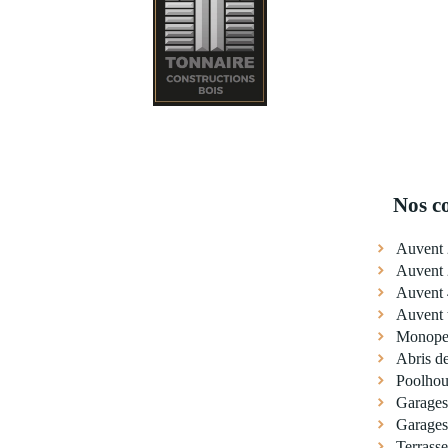
Nos c
Auvent 
Auvent 
Auvent 
Auvent t
Monopen
Abris de
Poolhou
Garages
Garages
Terrass