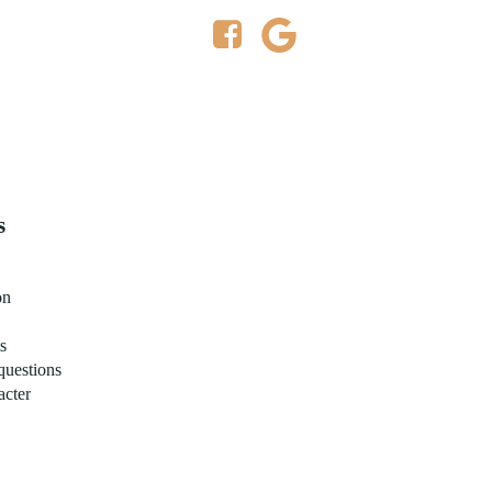
s
on
s
questions
acter