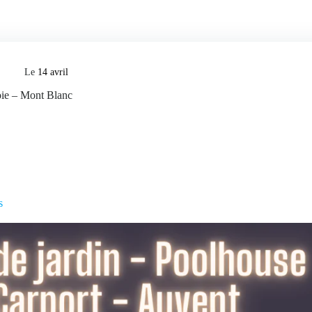
Le
14 avril
voie – Mont Blanc
s